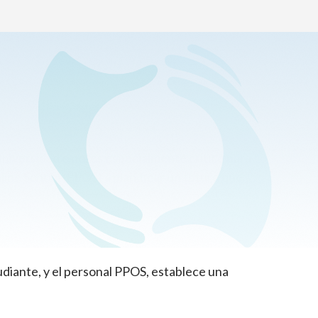
alizado
universidad o no, es especialmente crítico para
ine School (PPOS) a planificar un futuro que
diante, y el personal PPOS, establece una