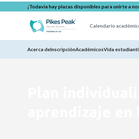
¡Todavía hay plazas disponibles para unirte a no
Calendario académic
Acerca de
Inscripción
Académicos
Vida estudianti
Plan individual
aprendizaje en 