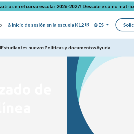
sotros en el curso escolar 2026-2027!
Descubre cómo matricu
o
Inicio de sesión en la escuela K12
ES
Soli
l
Estudiantes nuevos
Políticas y documentos
Ayuda
izado de
línea